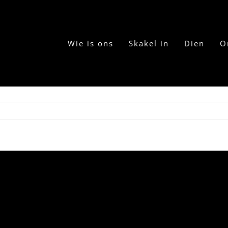
Wie is ons
Skakel in
Dien
O