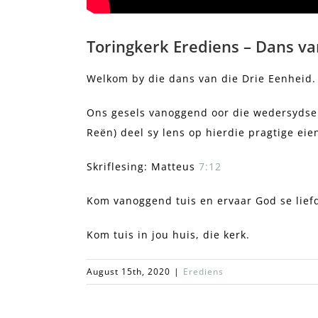
Toringkerk Erediens – Dans va
Welkom by die dans van die Drie Eenheid.
Ons gesels vanoggend oor die wedersydse r
Reën) deel sy lens op hierdie pragtige eie
Skriflesing: Matteus
7:12
Kom vanoggend tuis en ervaar God se lief
Kom tuis in jou huis, die kerk.
August 15th, 2020
|
Erediens