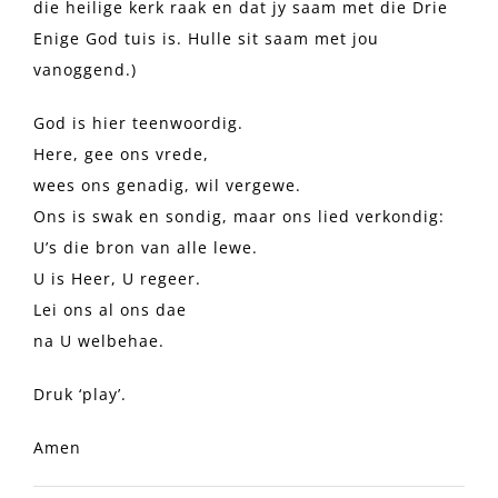
die heilige kerk raak en dat jy saam met die Drie
Enige God tuis is. Hulle sit saam met jou
vanoggend.)
God is hier teenwoordig.
Here, gee ons vrede,
wees ons genadig, wil vergewe.
Ons is swak en sondig, maar ons lied verkondig:
U’s die bron van alle lewe.
U is Heer, U regeer.
Lei ons al ons dae
na U welbehae.
Druk ‘play’.
Amen