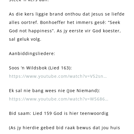
As die kers liggie brand onthou dat Jesus se liefde
alles oortref. Bonhoeffer het immers gesê: “Seek
God not happiness”. As jy eerste vir God koester,
sal geluk volg.
Aanbiddingsliedere:
Soos ‘n Wildsbok (Lied 163):
https://www.youtube.com/watch?v=V52sn…
Ek sal nie bang wees nie (Joe Niemand):
https://www.youtube.com/watch?v=W5686…
Bid saam: Lied 159 God is hier teenwoordig
(As jy hierdie gebed bid raak bewus dat jou huis