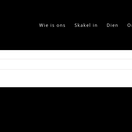
Wie is ons
Skakel in
Dien
O