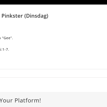
 Pinkster (Dinsdag)
 “Gee”.
6:1-7.
 Your Platform!