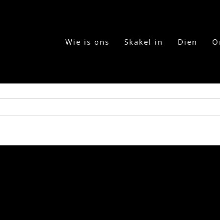
Wie is ons
Skakel in
Dien
O