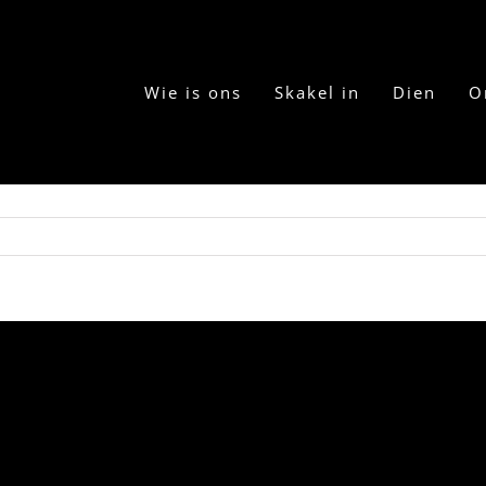
Wie is ons
Skakel in
Dien
O