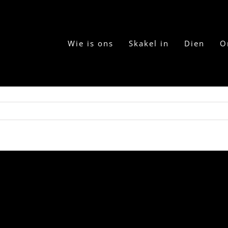
Wie is ons
Skakel in
Dien
O