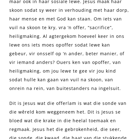
maar ook in haar sosiale lewe. Jesus maak haar
skoon sodat sy weer in verhouding met haar dorp,
haar mense en met God kan staan. Om iets van
vuil na skoon te kry, vra ‘n offer, “sacrifice”,
heiligmaking. Al agtergekom hoeveel keer in ons
lewe ons iets moes opoffer sodat lewe kan
gebeur, vir onsself op ‘n ander, beter manier, of
vir iemand anders? Ouers ken van opoffer, van
heiligmaking, om jou lewe te gee vir jou kind
sodat hulle kan gaan van vuil na skoon, van
onrein na rein, van buitestanders na ingelsuit.
Dit is Jesus wat die offerlam is wat die sonde van
die wêreld kom weggeneem het. Dit is Jesus se
bloed wat die krake in die heelal toemaak en
regmaak. Jesus het die gebrokenheid, die seer,
die sonde, die kwaad, die haat van die stukkende